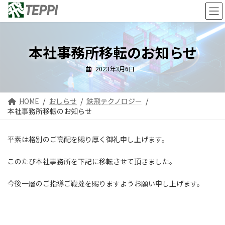
コ
ナ
ン
ビ
テ
ゲ
ン
ー
ツ
シ
本社事務所移転のお知らせ
へ
ョ
ス
ン
2023年3月6日
キ
に
ッ
移
プ
動
HOME
おしらせ
鉄飛テクノロジー
本社事務所移転のお知らせ
平素は格別のご高配を賜り厚く御礼申し上げます。
このたび本社事務所を下記に移転させて頂きました。
今後一層のご指導ご鞭撻を賜りますようお願い申し上げます。