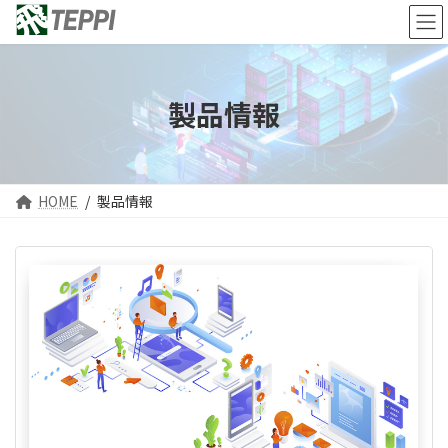
コ
ナ
ン
ビ
テ
ゲ
ン
ー
ツ
シ
製品情報
へ
ョ
ス
ン
キ
に
ッ
移
プ
動
HOME
製品情報