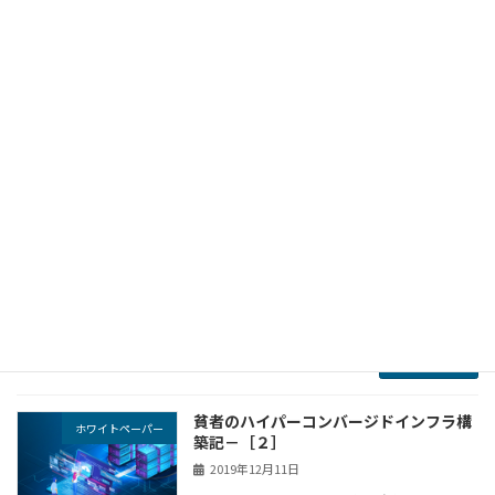
す。 この会社を通してやりたかったことは、
（創業理念に書いてある通り）今も変わりませ
ん。まだまだ終わりなき道だと思いますが、私
たちなりの […]
続きを読む
貧者のハイパーコンバージドインフラ構
ホワイトペーパー
築記－［３］
2019年12月11日
FreeNAS + VMWare ESXi で作る自作コンバージ
ドインフラ VMWare ESXi 2台を vcenter で集中
管理 2台の１Uサーバ（２CPUモデル）を、
VMWareホストとして仕立てま […]
続きを読む
貧者のハイパーコンバージドインフラ構
ホワイトペーパー
築記－［２］
2019年12月11日