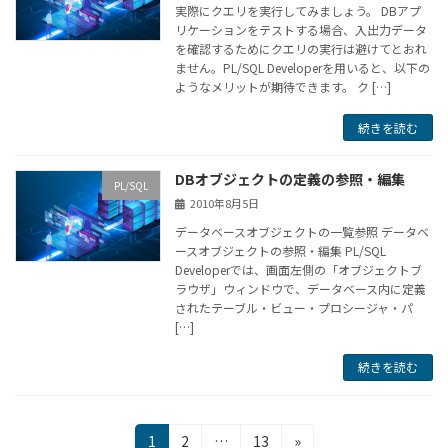
実際にクエリを実行してみましょう。 DBアプ
リケーションをテストする場合、入出力データ
を確認するためにクエリの実行は避けてとおれ
ません。PL/SQL Developerを用いると、以下の
ようなメリットが期待できます。 ク […]
続きを読む
DBオブジェクトの定義の参照・編集
PL/SQL
2010年8月5日
データベースオブジェクトの一覧参照 データベ
ースオブジェクトの参照・編集 PL/SQL
Developerでは、画面左側の「オブジェクトブ
ラウザ」ウィンドウで、データベース内に定義
されたテーブル・ビュー・プロシージャ・パ
[…]
続きを読む
投
固
固
固
1
2
…
13
»