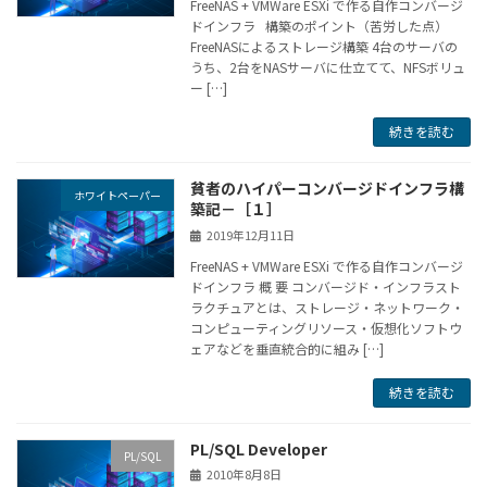
FreeNAS + VMWare ESXi で作る自作コンバージ
ドインフラ 構築のポイント（苦労した点）
FreeNASによるストレージ構築 4台のサーバの
うち、2台をNASサーバに仕立てて、NFSボリュ
ー […]
続きを読む
貧者のハイパーコンバージドインフラ構
ホワイトペーパー
築記－［１］
2019年12月11日
FreeNAS + VMWare ESXi で作る自作コンバージ
ドインフラ 概 要 コンバージド・インフラスト
ラクチュアとは、ストレージ・ネットワーク・
コンピューティングリソース・仮想化ソフトウ
ェアなどを垂直統合的に組み […]
続きを読む
PL/SQL Developer
PL/SQL
2010年8月8日