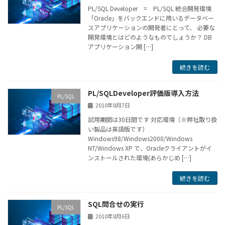
PL/SQL Developer = PL/SQL 統合開発環境
「Oracle」をバックエンドに用いるデータベー
スアプリケーションの開発者にとって、 必要な
開発環境とはどのようなものでしょうか？ DB
アプリケーション開 […]
続きを読む
PL/SQLDeveloper評価版導入方法
PL/SQL
2010年8月7日
試用期間は30日間です 対応環境（※弊社取り扱
い製品は英語版です）
Windows98/Windows2000/Windows
NT/Windows XP で、Oracleクライアントがイ
ンストールされた環境(あらかじめ […]
続きを読む
SQL問合せの実行
PL/SQL
2010年8月6日