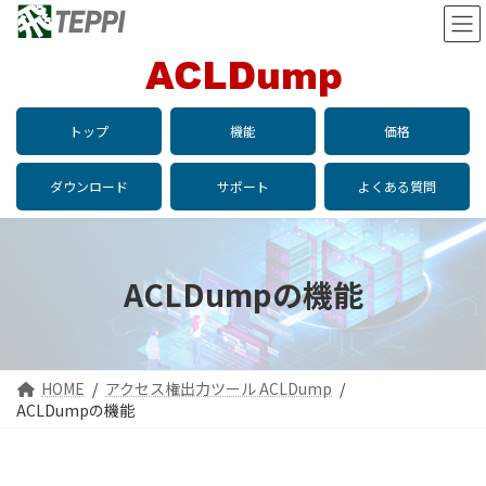
コ
ナ
ン
ビ
テ
ゲ
ン
ー
ツ
シ
へ
ョ
トップ
機能
価格
ス
ン
キ
に
ッ
移
ダウンロード
サポート
よくある質問
プ
動
ACLDumpの機能
HOME
アクセス権出力ツール ACLDump
ACLDumpの機能