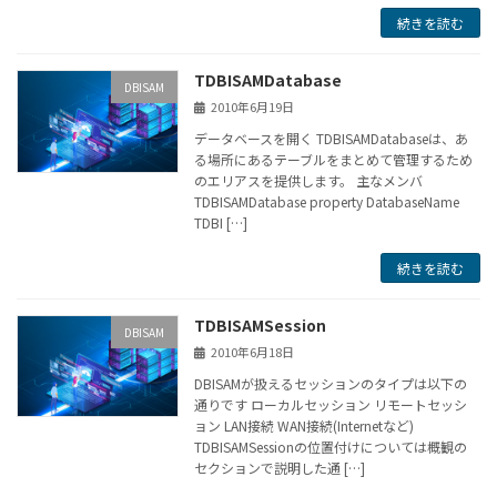
続きを読む
TDBISAMDatabase
DBISAM
2010年6月19日
データベースを開く TDBISAMDatabaseは、あ
る場所にあるテーブルをまとめて管理するため
のエリアスを提供します。 主なメンバ
TDBISAMDatabase property DatabaseName
TDBI […]
続きを読む
TDBISAMSession
DBISAM
2010年6月18日
DBISAMが扱えるセッションのタイプは以下の
通りです ローカルセッション リモートセッシ
ョン LAN接続 WAN接続(Internetなど)
TDBISAMSessionの位置付けについては概観の
セクションで説明した通 […]