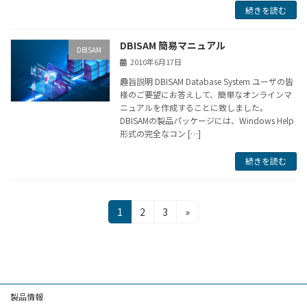
続きを読む
DBISAM 簡易マニュアル
DBISAM
2010年6月17日
趣旨説明 DBISAM Database System ユーザの皆
様のご要望にお答えして、簡単なオンラインマ
ニュアルを作成することに致しました。
DBISAMの製品パッケージには、Windows Help
形式の完全なコン […]
続きを読む
投
固
固
固
1
2
3
»
定
定
定
稿
ペ
ペ
ペ
の
ー
ー
ー
ジ
ジ
ジ
ペ
製品情報
ー