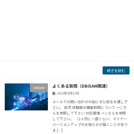
続きを読む
DBISAM 製品概要
DBISAM
2010年6月23日
DBISAMの概要 DBISAM Ver.４．０について 03
年11月末にリリースされたDBISAM Ver.4.0に
ついて弊社にて動作を検証致しました。結果は
こちら です。（03/12/31） 概要 BDEを使用す
るこ […]
続きを読む
よくある質問（DBISAM関連）
DBISAM
2010年6月22日
メールでの問い合わせの前にぜひ目をお通し下
さい。 目次 体験版の機能制限について →こち
らを参照して下さい 対応環境 →こちらを参照
して下さい。 （2ヶ月に一度ぐらい、マイナー
バージョンアップのお知らせが届くことがあり
ま […]