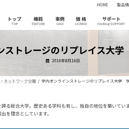
HOME
製品情
トップ
機能
事例
価 格
サポート
TOP
FEATURE
CASE
LICENSE
FileBlog SUPPORT
ンストレージのリプレイス――大学
2016年8月16日
・ネットワーク分離
学内オンラインストレージのリプレイス――大学 
を誇る総合大学。歴史ある学科も有し、独自の地位を築いてい
輩出を理念としています。