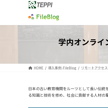
コ
ナ
ン
ビ
テ
ゲ
ン
ー
ツ
シ
へ
ョ
ス
ン
学内オンライ
キ
に
ッ
移
プ
動
HOME
導入事例-FileBlog
リモートアクセス
日本の古い教育機関をルーツとして長い伝統
る知識と技術を修め、社会に貢献する人材の