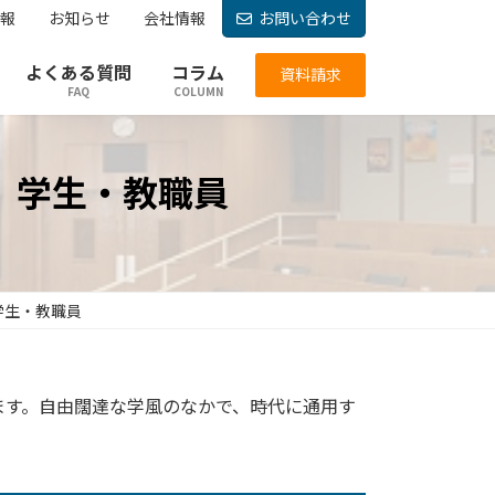
報
お知らせ
会社情報
お問い合わせ
よくある質問
コラム
資料請求
FAQ
COLUMN
 学生・教職員
学生・教職員
ます。自由闊達な学風のなかで、時代に通用す