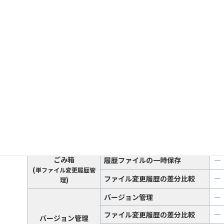
フォルダ内ファイル一覧
―
○
○
検索結果一覧
―
○
○
ポータル
フォルダツリー
―
○
○
検索フォーム
―
○
○
フォルダ内表示
―
○
○
カンバンボード
―
―
○
ポータル拡張
アクセスランキング
―
―
○
分 類
機 能
FS
ごみ箱
履歴ファイルの一時保存
―
(
単ファイル変更履歴管
ファイル変更履歴の差分比較
―
)
理
バージョン管理
―
ファイル変更履歴の差分比較
―
バージョン管理