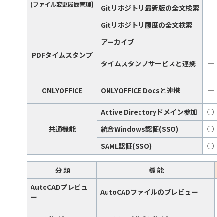
)
(ファイル変更履歴管理
Gitリポジトリ最新版の全文検索
―
Gitリポジトリ履歴の全文検索
―
アーカイブ
―
PDFタイムスタンプ
タイムスタンプサービスと連携
―
ONLYOFFICE
ONLYOFFICE Docsと連携
―
Active Directoryドメイン参加
○
共通機能
統合Windows認証(SSO)
○
SAML認証(SSO)
○
分 類
機 能
AutoCADプレビュ
AutoCADファイルのプレビュー
ー