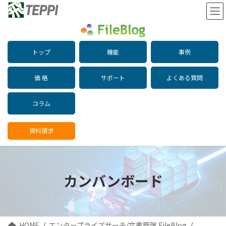
コ
ナ
ン
ビ
テ
ゲ
ン
ー
ツ
シ
トップ
機能
事例
へ
ョ
ス
ン
キ
に
価 格
サポート
よくある質問
ッ
移
プ
動
コラム
資料請求
カンバンボード
HOME
エンタープライズサーチ/文書管理 FileBlog