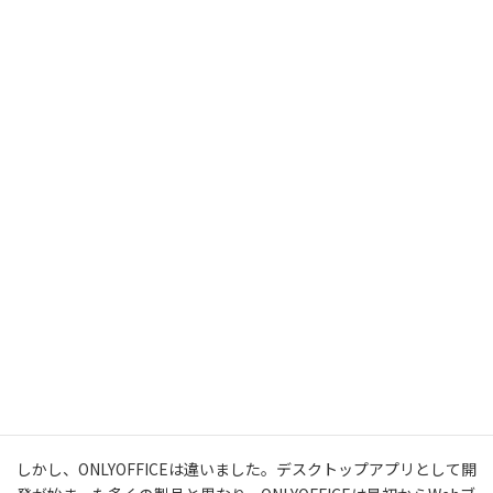
編集システムの組み合わせによるネットワーク環境」で置き換え
たいというのが私たちの悲願でした。
しかし、Office文書エディタはファイル形式の仕様が複雑で機能が
多く、簡単に実現できるものではありません。本家本元のマイク
ロソフト自身もデスクトップ版の機能を網羅したWeb版の文書エ
ディタを未だにリリースできていないほどであり、私たちは実用的
に使えるWeb版文書エディタの登場を10年間以上待ち続けたこと
になります。
Microsoft Office互換のデスクトップエディタ製品は、これまでも
オープンソースのものを含めてさまざまなベンダーから発表されて
きましたが、それらはヨーロッパやアメリカを主要市場とする製
品であって日本語の扱いを苦手としていました。ほとんどの製品
の体験版を試してみましたが、日本語が文字化けしたり、かな漢
字変換しようとするとカーソルが遠くへ飛んで行ったりして実用
に耐えず、数えきれないほどの失望を味わいました。
しかし、ONLYOFFICEは違いました。デスクトップアプリとして開